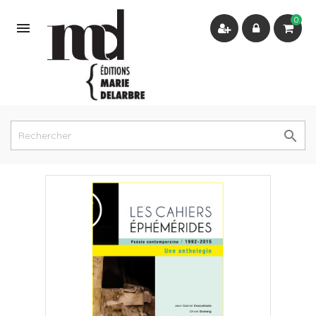
0

