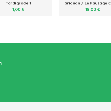
Tardigrade 1
Grignan / Le Paysage Ch
Prix
Prix
1,00 €
18,00 €
n