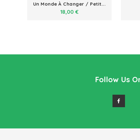
Un Monde À Changer / Petit...
Prix
18,00 €
Follow Us O