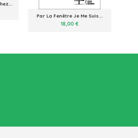
ez...
P
Par La Fenêtre Je Me Suis...
Prix
18,00 €