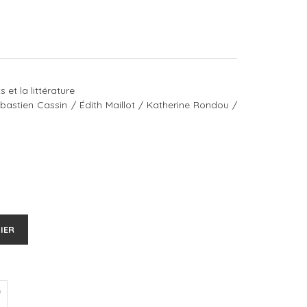
 et la littérature
astien Cassin / Édith Maillot / Katherine Rondou /
IER